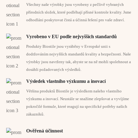
Překvapila mě svěží vůně této kosmetiky.
Všechny naše výrobky jsou vyrobeny z pečlivě vybraných
přírodních složek, které podléhají přísné kontrole kvality. Jsme
Amanda





Read More
odhodláni poskytovat čistá a účinná řešení pro vaše zdraví.
Tento krém opravdu zklidňuje moji pokožku a dělá ji krásnou.
Anja





Read More
Vyrobeno v EU podle nejvyšších standardů
Krém se opravdu dobře vstřebává do pokožky.
Produkty Biostile jsou vyráběny v Evropské unii s
Maja





Read More
dodržováním nejvyšších standardů kvality a bezpečnosti. Naše
Líbí se mi textura krému a jeho pocit na pleti.
výrobky jsou navrženy tak, abyste se na ně mohli spolehnout a
Kristjana





Read More
dosáhli požadovaných výsledků.
Kosmetická kolekce od Biostile je opravdu tou správnou volbou!
Výsledek vlastního výzkumu a inovací
Previous
Většina produktů Biostile je výsledkem našeho vlastního
Next
výzkumu a inovací. Neustále se snažíme zlepšovat a vyvíjíme
pokročilé formule, které reagují na specifické potřeby našich
OSVĚDČENÁ OMLAZUJÍCÍ PÉČE S
zákazníků.
PROKÁZANOU ÚČINNOSTÍ
Klinické a instrumentální studie potvrzují, že krém Sunrise
Ověřená účinnost
rejuvenation výrazně zlepšuje vzhled pokožky. Při pravidelném