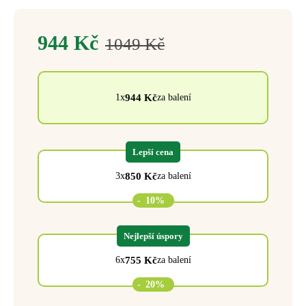
944
Kč
1049
Kč
944
Kč
1x
za balení
Lepší cena
850
Kč
3x
za balení
-
10%
Nejlepší úspory
755
Kč
6x
za balení
-
20%