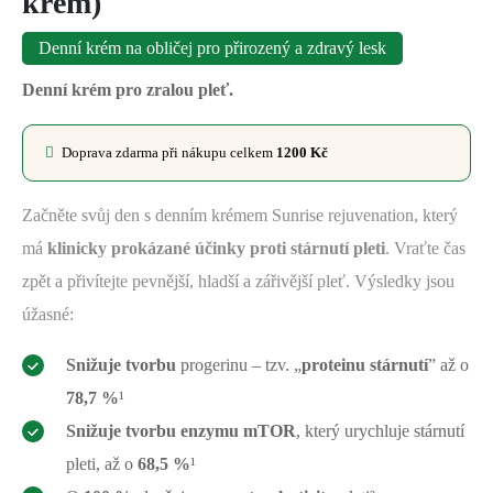
krém)
Denní krém na obličej pro přirozený a zdravý lesk
Denní krém pro zralou pleť.
Doprava zdarma při nákupu celkem
1200
Kč
Začněte svůj den s denním krémem Sunrise rejuvenation, který
má
klinicky prokázané účinky proti stárnutí pleti
. Vraťte čas
zpět a přivítejte pevnější, hladší a zářivější pleť. Výsledky jsou
úžasné:
Snižuje tvorbu
progerinu – tzv. „
proteinu stárnutí
” až o
78,7 %
¹
Snižuje tvorbu enzymu mTOR
, který urychluje stárnutí
pleti, až o
68,5 %
¹