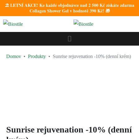
⛱️ LETNÍ AKCE! Ke každé objednávce nad 2 500 Kč získáte zdarma
Collagen Shower Gel v hodnotě 390 Kč! 🎁
Domov
Produkty
Sunrise rejuvenation -10% (denní krém)
Sunrise rejuvenation -10% (denní