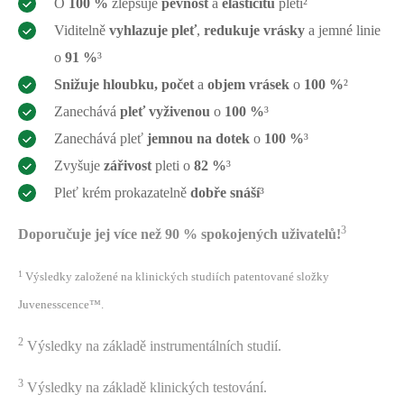
O
100 %
zlepšuje
pevnost
a
elasticitu
pleti²
Viditelně
vyhlazuje pleť
,
redukuje vrásky
a jemné linie
o
91 %
³
Snižuje hloubku, počet
a
objem vrásek
o
100 %
²
Zanechává
pleť vyživenou
o
100 %
³
Zanechává pleť
jemnou na dotek
o
100 %
³
Zvyšuje
zářivost
pleti o
82 %
³
Pleť krém prokazatelně
dobře snáší
³
3
Doporučuje jej více než 90 % spokojených uživatelů!
1
Výsledky založené na klinických studiích patentované složky
Juvenesscence
™.
2
Výsledky na základě instrumentálních studií
.
3
Výsledky na základě klinických testování
.