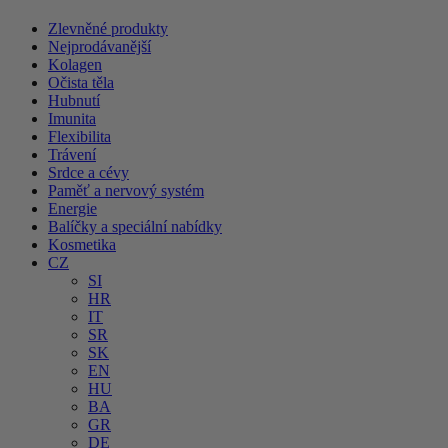
Zlevněné produkty
Nejprodávanější
Kolagen
Očista těla
Hubnutí
Imunita
Flexibilita
Trávení
Srdce a cévy
Paměť a nervový systém
Energie
Balíčky a speciální nabídky
Kosmetika
CZ
SI
HR
IT
SR
SK
EN
HU
BA
GR
DE