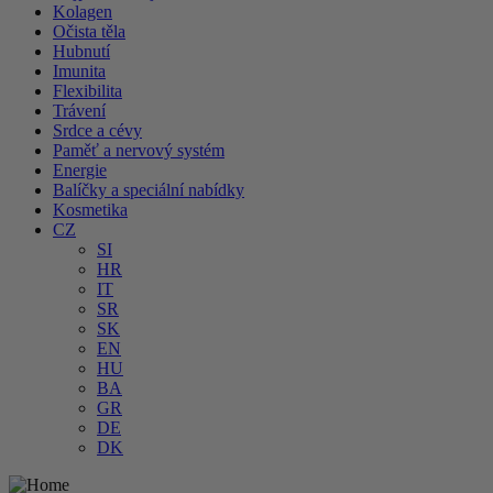
Kolagen
Očista těla
Hubnutí
Imunita
Flexibilita
Trávení
Srdce a cévy
Paměť a nervový systém
Energie
Balíčky a speciální nabídky
Kosmetika
CZ
SI
HR
IT
SR
SK
EN
HU
BA
GR
DE
DK