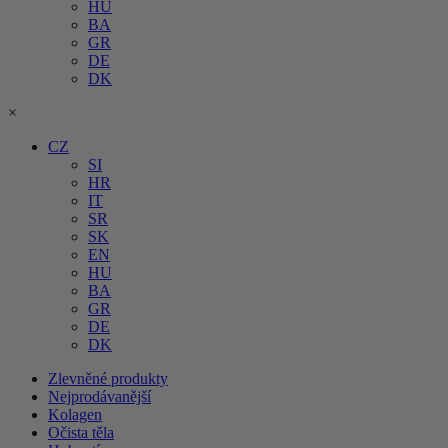
HU
BA
GR
DE
DK
×
CZ
SI
HR
IT
SR
SK
EN
HU
BA
GR
DE
DK
Zlevněné produkty
Nejprodávanější
Kolagen
Očista těla