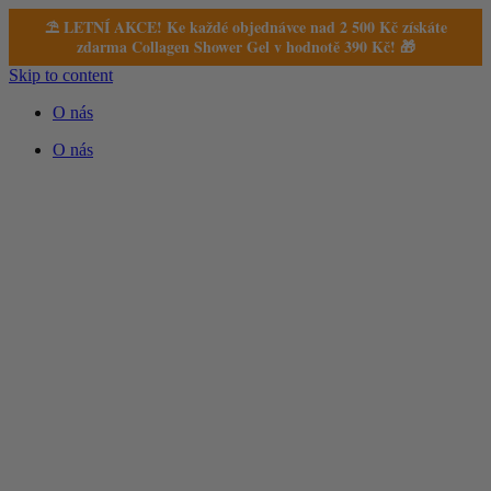
⛱️ LETNÍ AKCE! Ke každé objednávce nad 2 500 Kč získáte
zdarma Collagen Shower Gel v hodnotě 390 Kč! 🎁
Skip to content
O nás
O nás