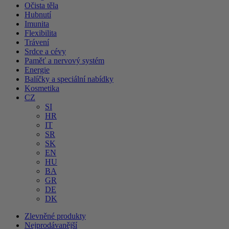
Očista těla
Hubnutí
Imunita
Flexibilita
Trávení
Srdce a cévy
Paměť a nervový systém
Energie
Balíčky a speciální nabídky
Kosmetika
CZ
SI
HR
IT
SR
SK
EN
HU
BA
GR
DE
DK
Zlevněné produkty
Nejprodávanější