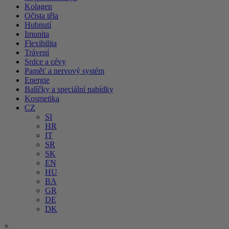
Kolagen
Očista těla
Hubnutí
Imunita
Flexibilita
Trávení
Srdce a cévy
Paměť a nervový systém
Energie
Balíčky a speciální nabídky
Kosmetika
CZ
SI
HR
IT
SR
SK
EN
HU
BA
GR
DE
DK
×