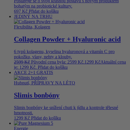
Postarejte se o svoji krásnou postavu s novým produktem
bohatým na probiotické kultury.
697
Kč
Přidat do košíku
JEDINÝ NA TRHU
Flexibilita, Kolagen
Collagen Powder + Hyaluronic acid
6 typů kolagenu, kyselina hyaluronová a vitamín C pro
pokožku, vlasy, nehty a klouby.
2599
Kč
Původní cena byla: 2599 Kč.
1299
Kč
Aktuální cena
je: 1299 Kč.
Přidat do košíku
AKCE 2+1 GRATIS
Hubnutí, PŘÍPRAVY NA LÉTO
Slimis bonbóny
Slimis bonbóny ke snížení chuti k jídlu a kontrole tělesné
hmotnosti.
1299
Kč
Přidat do košíku
Energie