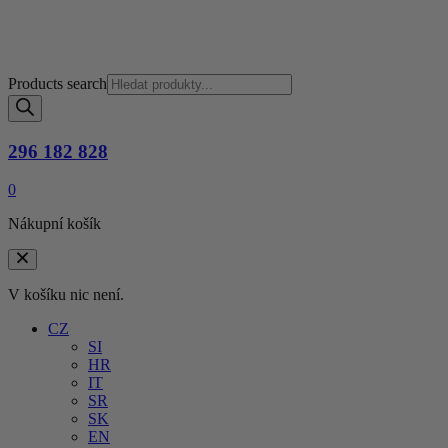
Products search
296 182 828
0
Nákupní košík
V košíku nic není.
CZ
SI
HR
IT
SR
SK
EN