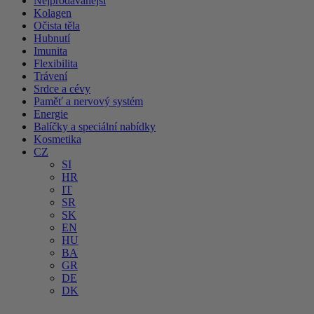
Nejprodávanější
Kolagen
Očista těla
Hubnutí
Imunita
Flexibilita
Trávení
Srdce a cévy
Paměť a nervový systém
Energie
Balíčky a speciální nabídky
Kosmetika
CZ
SI
HR
IT
SR
SK
EN
HU
BA
GR
DE
DK