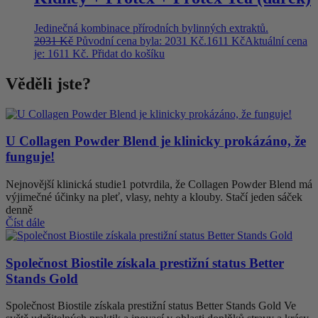
Jedinečná kombinace přírodních bylinných extraktů.
2031
Kč
Původní cena byla: 2031 Kč.
1611
Kč
Aktuální cena
je: 1611 Kč.
Přidat do košíku
Věděli jste?
U Collagen Powder Blend je klinicky prokázáno, že
funguje!
Nejnovější klinická studie1 potvrdila, že Collagen Powder Blend má
výjimečné účinky na pleť, vlasy, nehty a klouby. Stačí jeden sáček
denně
Číst dále
Společnost Biostile získala prestižní status Better
Stands Gold
Společnost Biostile získala prestižní status Better Stands Gold Ve