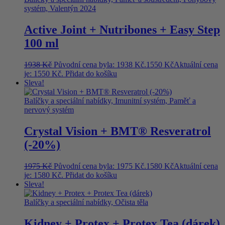
systém, Valentýn 2024
Active Joint + Nutribones + Easy Step
100 ml
1938
Kč
Původní cena byla: 1938 Kč.
1550
Kč
Aktuální cena
je: 1550 Kč.
Přidat do košíku
Sleva!
Balíčky a speciální nabídky, Imunitní systém, Paměť a
nervový systém
Crystal Vision + BMT® Resveratrol
(-20%)
1975
Kč
Původní cena byla: 1975 Kč.
1580
Kč
Aktuální cena
je: 1580 Kč.
Přidat do košíku
Sleva!
Balíčky a speciální nabídky, Očista těla
Kidney + Protex + Protex Tea (dárek)