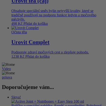
Urovit tea (čaj)
Obsahuje speciální směs bylin nejvyšší kvality, které se
tradičně používají na podporu funkce ledvin a močového
měchýře.
498
Kč
Přidat do košíku
Očista těla
Urovit Complet
Podporuje zdraví močových cest a zlepšuje pohodu.
1238
Kč
Přidat do košíku
Video
prijava
Doporučujeme vám...
Sleva!
Balíčky a speciální nabídky, Paměť a soustředěni, Pohybový