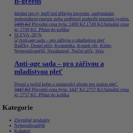
B-greens
Ideální pro ty, kteří trpí těžkým trávením, nadýmáním,
nedostatkem energie nebo potřebují podpořit imunitní systém.
2499
Kč
Původní cena byla: 2499 Kč.
1749
Kč
Aktuální cena
je: 1749 Kč.
Přidat do košíku
SLEVA -20 %
Balíčky, Denní péče, Kosmetika, Koupit vše, Krém,
Nejprodávanější, Nezařazené, Noční péče, Séra
Anti-age sada – pro zářivou a
mladistvou pleť
Denní a noční krém a omlazující sérum pro zralou pleť.
3447
Kč
Původní cena byla: 3447 Kč.
2757
Kč
Aktuální cena
je: 2757 Kč.
Přidat do košíku
Kategorie
Zlevněné produkty
Nejprodávanější
Kolagen