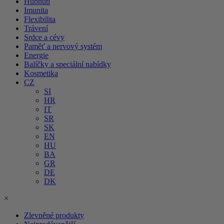
Hubnutí
Imunita
Flexibilita
Trávení
Srdce a cévy
Paměť a nervový systém
Energie
Balíčky a speciální nabídky
Kosmetika
CZ
SI
HR
IT
SR
SK
EN
HU
BA
GR
DE
DK
×
Zlevněné produkty