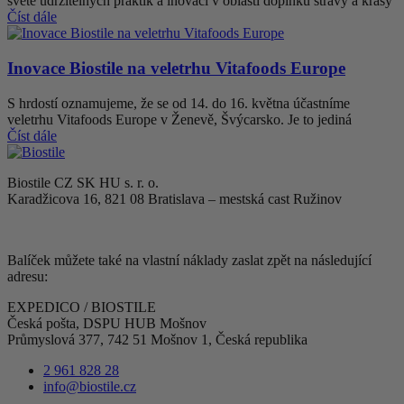
světě udržitelných praktik a inovací v oblasti doplňků stravy a krásy
Číst dále
Inovace Biostile na veletrhu Vitafoods Europe
S hrdostí oznamujeme, že se od 14. do 16. května účastníme
veletrhu Vitafoods Europe v Ženevě, Švýcarsko. Je to jediná
Číst dále
Biostile CZ SK HU s. r. o.
Karadžicova 16, 821 08 Bratislava – mestská cast Ružinov
Balíček můžete také na vlastní náklady zaslat zpět na následující
adresu:
EXPEDICO / BIOSTILE
Česká pošta, DSPU HUB Mošnov
Průmyslová 377, 742 51 Mošnov 1, Česká republika
2 961 828 28
info@biostile.cz