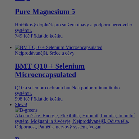
Pure Magnesium 5
Hořčíkový doplněk pro snížení únavy a podporu nervového
systému.
749
Kč
Přidat do košíku
Nejprodávanější, Srdce a cévy
BMT Q10 + Selenium
Microencapsulated
Q10 a selen pro ochranu buněk a podporu imunitního
systému.
998
Kč
Přidat do košíku
Sleva!
Akce měsíce, Energie, Flexibilita, Hubnutí, Imunita, Imunitní
systém, Možgani in živčevje, Nejprodávanější, Očista těla,
Odpornost, Paměť a nervový systém, Vegan