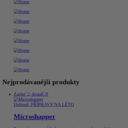
Nejprodávanější produkty
Zaplať 2, dostaň 3!
Hubnutí, PŘÍPRAVY NA LÉTO
Microshapper