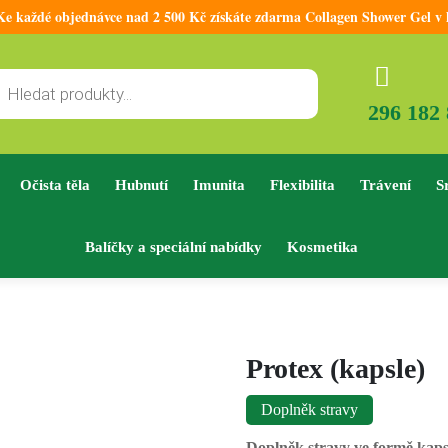
 každé objednávce nad 2 500 Kč získáte zdarma Collagen Shower Gel v 
296 182
Očista těla
Hubnutí
Imunita
Flexibilita
Trávení
S
Balíčky a speciální nabídky
Kosmetika
Protex (kapsle)
Doplněk stravy
Doplněk stravy ve formě kaps