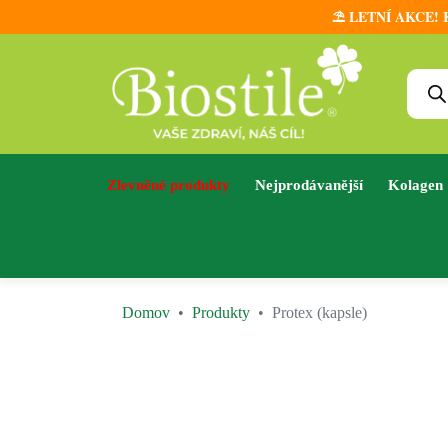
⛱️ LETNÍ AKCE! Ke
Zlevněné produkty
Nejprodávanější
Kolagen
Domov
Produkty
Protex (kapsle)