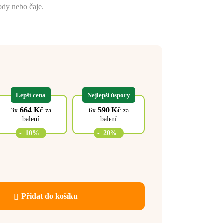
ody nebo čaje.
Lepší cena
Nejlepší úspory
664
Kč
590
Kč
3x
za
6x
za
balení
balení
-
10%
-
20%
Přidat do košíku