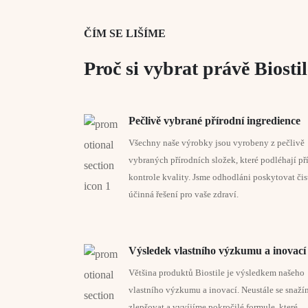
Kurkuma
neboli indický šafrán je koření ze sušenéh
Vitamin C (z šípků)
ČÍM SE LIŠÍME
Indonésii, Peru či na Jamajce. Žluté barvivo v kurku
Zinek (z glukonátu)
Proč si vybrat právě Biosti
Artyčok
(
Cynara scolymus
) je trvalka dorůstající vý
Vitamin B6 (pyridoxin)
peřenoklané. Artyčok kvete modrofialově v červenci 
ekzémů.
*RHP= referenční hodnota příjmu, n.s. – není stanov
Pečlivě vybrané přírodní ingredience
Všechny naše výrobky jsou vyrobeny z pečlivě
Máta peprná
(
Mentha piperita
) je trvalka, z čeled
vybraných přírodních složek, které podléhají př
léčivých čajů. Tlumí křeče zažívacího traktu, zmírňuj
kontrole kvality. Jsme odhodláni poskytovat čis
účinná řešení pro vaše zdraví.
Římský kmín
(
Cuminum cyminum
) neboli šabrej km
Vypadá podobně jako obyčejný kmín, ale má výrazně 
Badyáník pravý
(
Illicium verum
) je listnatý tropick
Výsledek vlastního výzkumu a inovací
nebo narůžovělými květy. Zralý plod má hnědou barvu
Většina produktů Biostile je výsledkem našeho
vlastního výzkumu a inovací. Neustále se snaží
Vitamin B6
(pyridoxin) přispívá k normální syntéze 
zlepšovat a vyvíjíme pokročilé formule, které