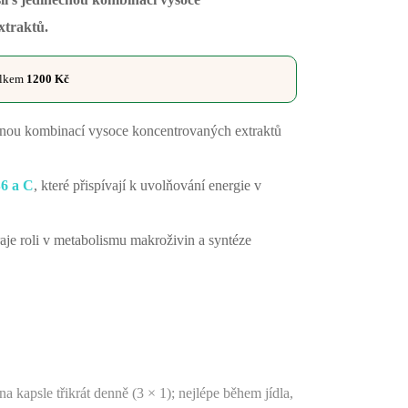
xtraktů.
elkem
1200
Kč
čnou kombinací vysoce koncentrovaných extraktů
B6 a C
, které přispívají k uvolňování energie v
raje roli v metabolismu makroživin a syntéze
dna kapsle třikrát denně (3 × 1); nejlépe během jídla,