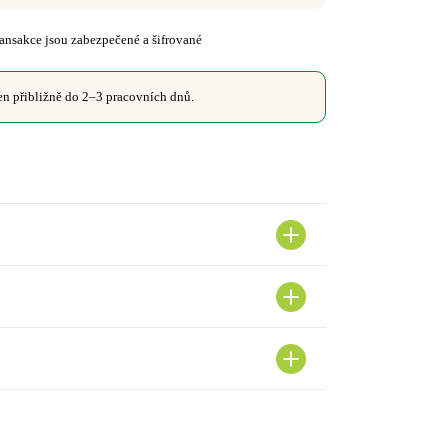
ansakce jsou zabezpečené a šifrované
n přibližně do 2–3 pracovních dnů.
ivin a syntéze bílkovin.
kumy, plodů šípku)
xtrakt z listů artyčoku (
Cynara scolymus
), extrakt z
m
), extrakt z kurkumy (
Curcuma longa
), vitamin C z
apsle (HPMC – hydroxypropylmethylcelulóza).
kvalitu nehtů, podporuje léčbu kožních onemocnění