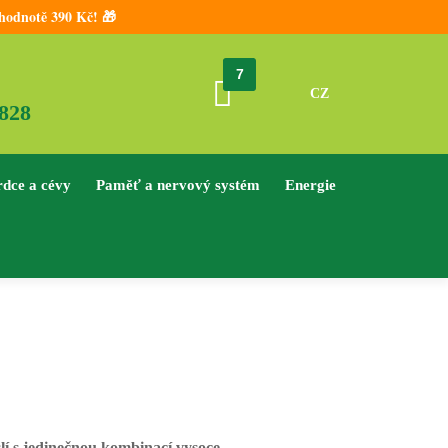
hodnotě 390 Kč! 🎁
7
CZ
 828
rdce a cévy
Paměť a nervový systém
Energie
lí s jedinečnou kombinací vysoce