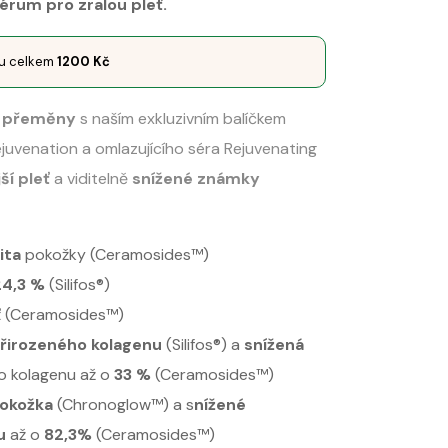
érum pro zralou pleť.
pu celkem
1200
Kč
í přeměny
s naším exkluzivním balíčkem
juvenation a omlazujícího séra Rejuvenating
ší pleť
a viditelně
snížené známky
cita
pokožky (Ceramosides™)
24,3 %
(Silifos®)
ť (Ceramosides™)
řirozeného kolagenu
(Silifos®) a
snížená
ho kolagenu až o
33 %
(Ceramosides™)
pokožka
(Chronoglow™) a s
nížené
u
až o
82,3%
(Ceramosides™)