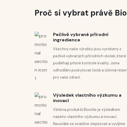
Vyzkoušela jsem už několik nočních krémů, bez
Proč si vybrat právě Bio
Majda





Read More
Pokožka je okamžitě jemnější a hladší.
Kristina





Read More
Pečlivě vybrané přírodní
Překvapila mě svěží vůně této kosmetiky.
ingredience
Vanessa





Read More
Všechny naše výrobky jsou vyrobeny z
Mám pocit, že moje pleť je po použití séra vyži
pečlivě vybraných přírodních složek, které
podléhají přísné kontrole kvality. Jsme
Amanda





Read More
odhodláni poskytovat čistá a účinná řešen
Tento krém opravdu uklidňuje mou pokožku a či
pro vaše zdraví.
Anja





Read More
Krém se do pokožky opravdu krásně vsákne.
Výsledek vlastního výzkumu a
Maja





Read More
inovací
Líbí se mi textura krému a to, jak příjemná je 
Většina produktů Biostile je výsledkem
Kristjana





Read More
našeho vlastního výzkumu a inovací.
Kosmetická kolekce Biostile je opravdu tou sp
Neustále se snažíme zlepšovat a vyvíjíme