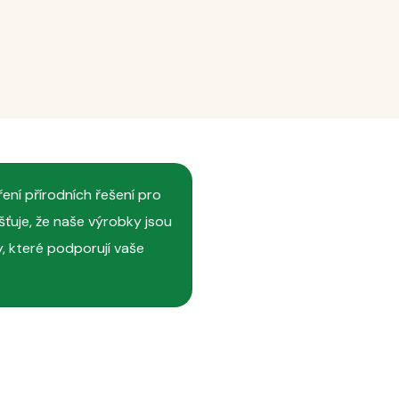
 elixir mají
ření přírodních řešení pro
prokazatelně pozitivní vliv na
 a lesklou.
šťuje, že naše výrobky jsou
, které podporují vaše