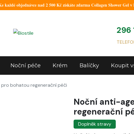
 každé objednávce nad 2 500 Kč získáte zdarma Collagen Shower Gel v 
296 
TELEFO
Noční péče
Krém
Balíčky
Koupit v
– pro bohatou regenerační péči
Noční anti-ag
regenerační p
Doplněk stravy