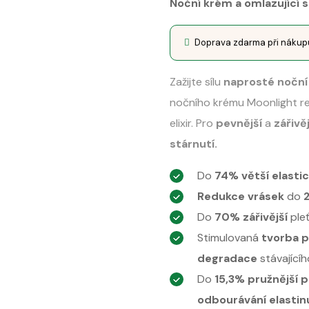
Noční krém a omlazující s
Doprava zdarma při náku
Zažijte sílu
naprosté nočn
nočního krému Moonlight re
elixir. Pro
pevnější
a
zářivěj
stárnutí.
Do
74% větší elasti
Redukce vrásek
do
Do
70% zářivější
ple
Stimulovaná
tvorba p
degradace
stávající
Do
15,3% pružnější 
odbourávání elastin