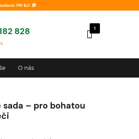
hodnotě 390 Kč! 🎁
1
182 828
N
še
O nás
e sada – pro bohatou
éči