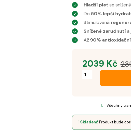
Hladší pleť
se snížen
Do
50% lepší hydra
Stimulovaná
regener
Snížené zarudnutí
a
Až
90% antioxidačn
2039
Kč
23
Všechny tran
Skladem!
Produkt bude doru