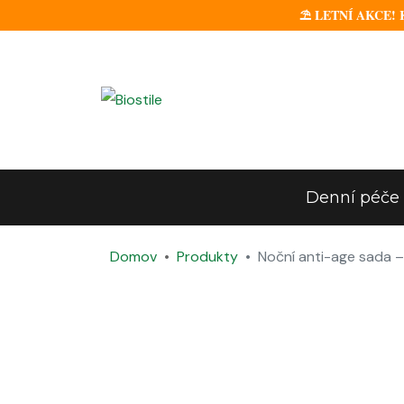
⛱️ LETNÍ AKCE! Ke
Denní péče
Domov
Produkty
Noční anti-age sada 