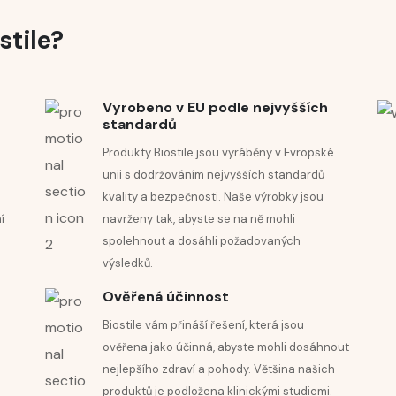
 speciálních účinků. Tento krém dělá mou pleť opravdu pěknou a hla
stile?
Vyrobeno v EU podle nejvyšších
standardů
Produkty Biostile jsou vyráběny v Evropské
venější.
unii s dodržováním nejvyšších standardů
kvality a bezpečnosti. Naše výrobky jsou
í
navrženy tak, abyste se na ně mohli
ní ji krásnou.
spolehnout a dosáhli požadovaných
výsledků.
Ověřená účinnost
Biostile vám přináší řešení, která jsou
na pokožce.
ověřena jako účinná, abyste mohli dosáhnout
nejlepšího zdraví a pohody. Většina našich
rávnou volbou!
produktů je podložena klinickými studiemi.