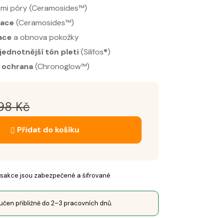
ými póry (Ceramosides™)
tace
(Ceramosides™)
ace
a obnova pokožky
jednotnější tón pleti
(Silifos®)
í ochrana
(Chronoglow™)
98
Kč
Přidat do košíku
sakce jsou zabezpečené a šifrované
čen přibližně do 2–3 pracovních dnů.