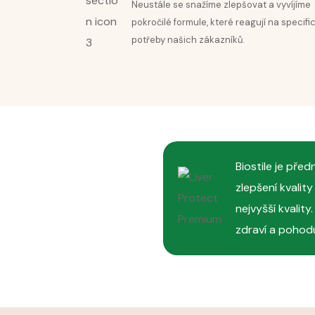
Neustále se snažíme zlepšovat a vyvíjíme
pokročilé formule, které reagují na specifi
potřeby našich zákazníků.
Biostile je pře
zlepšení kvalit
nejvyšší kvalit
zdraví a pohodu