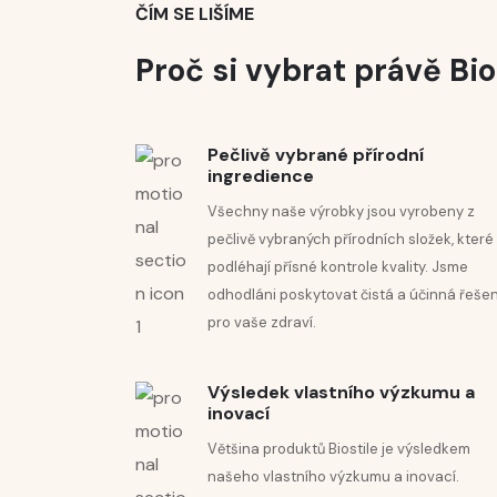
ČÍM SE LIŠÍME
O 70 % zářivější pleť
Proč si vybrat právě Bio
O 24 % méně vrásek
Vyspěte se na cestě k pevnější a svěžejší 
Pečlivě vybrané přírodní
ingredience
SUNRISE
Všechny naše výrobky jsou vyrobeny z
pečlivě vybraných přírodních složek, které
podléhají přísné kontrole kvality. Jsme
odhodláni poskytovat čistá a účinná řešen
pro vaše zdraví.
Výsledek vlastního výzkumu a
inovací
Většina produktů Biostile je výsledkem
našeho vlastního výzkumu a inovací.