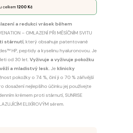
pu celkem
1200
Kč
lazení a redukci vrásek během
NATION – OMLAZENÍ PŘI MĚSÍČNÍM SVITU
i stárnutí
, který obsahuje patentované
des™ HP, peptidy a kyselinu hyaluronovou. Je
eti od 30 let.
Vyživuje a vyživuje pokožku
věží a mladistvý lesk.
Je
klinicky
žnost pokožky o 74 %, činí ji o 70 % zářivější
o dosažení nejlepšího účinku jej používejte
denním krémem proti stárnutí, SUNRISE
AZUJÍCÍM ELIXÍROVÝM sérem.