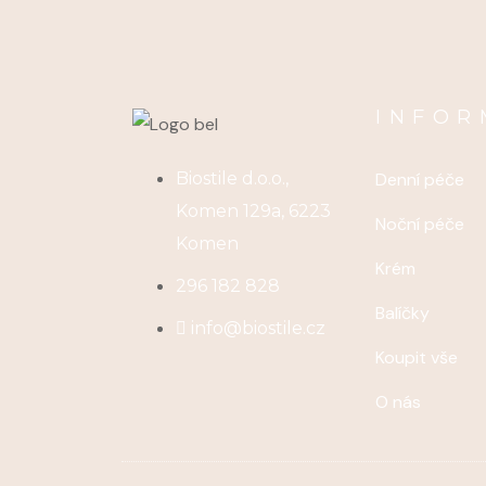
INFOR
Biostile d.o.o.,
Denní péče
Komen 129a, 6223
Noční péče
Komen
Krém
296 182 828
Balíčky
info@biostile.cz
Koupit vše
O nás