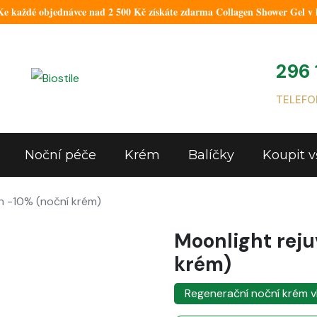
 každé objednávce nad 2 500 Kč získáte zdarma Collagen Shower Gel v 
296 
TELEFO
Noční péče
Krém
Balíčky
Koupit v
n -10% (noční krém)
Moonlight reju
krém)
Regenerační noční krém v