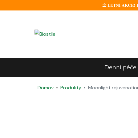
⛱️ LETNÍ AKCE! Ke
Denní péče
Domov
Produkty
Moonlight rejuvenatio