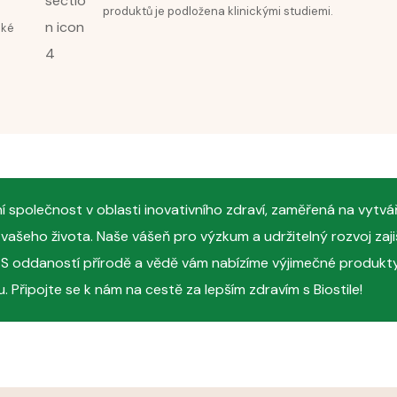
produktů je podložena klinickými studiemi.
cké
dní společnost v oblasti inovativního zdraví, zaměřená na vytvá
y vašeho života. Naše vášeň pro výzkum a udržitelný rozvoj zaji
y. S oddaností přírodě a vědě vám nabízíme výjimečné produkty
. Připojte se k nám na cestě za lepším zdravím s Biostile!