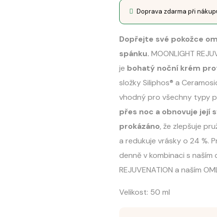
Doprava zdarma při náku
Dopřejte své pokožce om
spánku.
MOONLIGHT REJUVE
je
bohatý noční krém prot
složky Siliphos® a Ceramosi
vhodný pro všechny typy pl
přes noc a obnovuje její s
prokázáno
, že zlepšuje pru
a redukuje vrásky o 24 %. Pr
denně v kombinaci s naším 
REJUVENATION a naším OML
Velikost: 50 ml