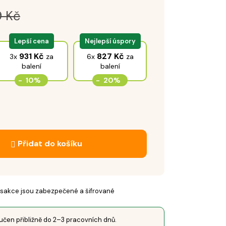
9
Kč
Lepší cena
Nejlepší úspory
931
Kč
827
Kč
3x
za
6x
za
balení
balení
-
10%
-
20%
Přidat do košíku
sakce jsou zabezpečené a šifrované
čen přibližně do 2–3 pracovních dnů.