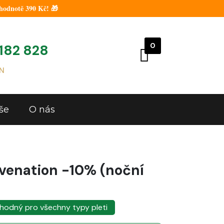
hodnotě 390 Kč! 🎁
0
182 828
N
še
O nás
venation -10% (noční
hodný pro všechny typy pleti