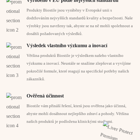
Vyrobeno v EU podle nejvyšších standardů
lékařské
Produkty Biostile jsou vyráběny v Evropské unii s
Zánět močových cest je jedním z nejčastějších zánětlivých
Extrakt z
dodržováním nejvyšších standardů kvality a bezpečnosti. Naše
procesů u člověka.
přesličky
200 mg
n.s.
výrobky jsou navrženy tak, abyste se na ně mohli spolehnout a
rolní
dosáhli požadovaných výsledků.
Nejrozšířenější jsou záněty dolní části močových cest, tedy zánět
Získejte 10% slevu na celý nákup.
Výsledek vlastního výzkumu a inovací
močového měchýře nebo močové trubice a zánět horní části
Extrakt z
močových cest – zánět ledvin.
Většina produktů Biostile je výsledkem našeho vlastního
listů
Ale počkejte, to není všechno…
200 mg
n.s.
Získejte exkluzivní přístup k nabídkám,
výzkumu a inovací. Neustále se snažíme zlepšovat a vyvíjíme
trubkovce
narozeninovým bonusům, přednostním
Hlavní příčinou infekcí močových cest jsou bakterie, které se do
pokročilé formule, které reagují na specifické potřeby našich
výprodejům a dalším výhodám…
tyčinkového
močových cest dostávají od střev. Po prodělání infekce se část
zákazníků.
těchto mikrobů může usadit ve stěně močového měchýře.
* RHP = referenční hodnoty přímu, n.s. – není stanoveno
Ověřená účinnost
Někteří lidé jsou v důsledku životního stylu a zdravotního stavu
Biostile vám přináší řešení, která jsou ověřena jako účinná,
náchylnější k infekcím a zánětům močových cest.
abyste mohli dosáhnout nejlepšího zdraví a pohody. Většina
našich produktů je podložena klinickými studiemi.
PŘIHLÁSIT SE K ODBĚRU
Zlatobýl obecný
přispívá k normální funkci močových cest a
zvyšuje přirozenou odolnost organismu.