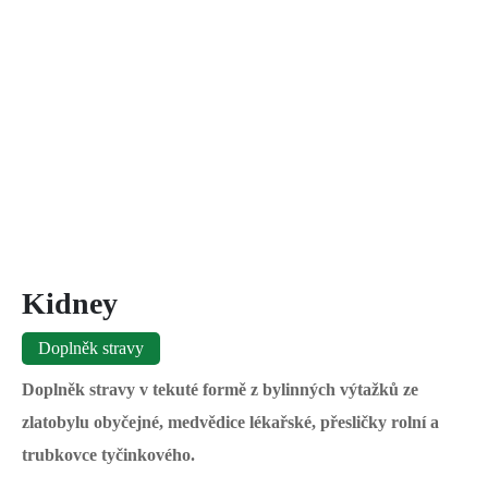
Kidney
Doplněk stravy
Doplněk stravy v tekuté formě z bylinných výtažků ze
zlatobylu obyčejné, medvědice lékařské, přesličky rolní a
trubkovce tyčinkového.