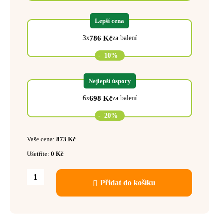
Lepší cena
786
Kč
3x
za balení
-
10%
Nejlepší úspory
698
Kč
6x
za balení
-
20%
Vaše cena:
873
Kč
Ušetříte:
0
Kč
Přidat do košíku