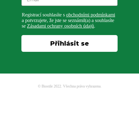
Registrací souhlasíte s
obchodními podmínkami
a potvrzujete, že jste se seznámil(a) a souhlasíte
se
Zásadami ochrany osobních údajů
.
Přihlásit se
© Biostile 2022. Všechna práva vyhrazena.