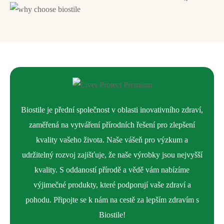
Přihlášením k odběru newsletteru souhlasíte s
všeobecnými
obchodními podmínkami.
Trubkovec tyčinkový
podporuje funkci ledvin a tím dochází je
Slevy nelze sčítat a nevztahují se na akční ceny
snížení hladiny bílkovin v moči, upravuje hladinu kyseliny
produktů.
močové v krvi čímž pomáhá při dně.
Přeslička rolní
přispívá k normální funkci močových cest,
ledvin kostí a kloubů.
Medvědice lékařská
podporuje normální činnost močového
Biostile je přední společnost v oblasti inovativního zdraví,
měchýře, působí močopudně a podporuje normální činnost
zaměřená na vytváření přírodních řešení pro zlepšení
ledvin.
kvality vašeho života. Naše vášeň pro výzkum a
udržitelný rozvoj zajišťuje, že naše výrobky jsou nejvyšší
kvality. S oddaností přírodě a vědě vám nabízíme
výjimečné produkty, které podporují vaše zdraví a
pohodu. Připojte se k nám na cestě za lepším zdravím s
Biostile!