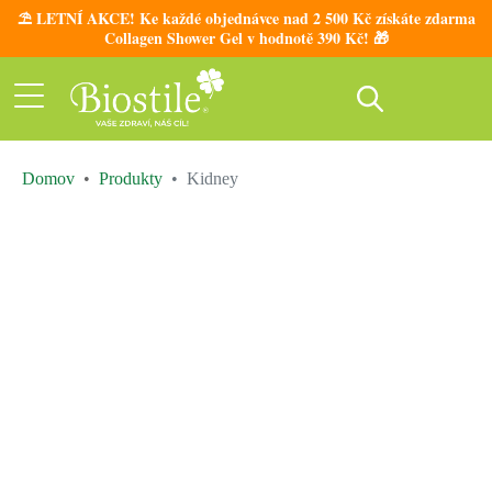
⛱️ LETNÍ AKCE! Ke každé objednávce nad 2 500 Kč získáte zdarma
Collagen Shower Gel v hodnotě 390 Kč! 🎁
Domov
Produkty
Kidney