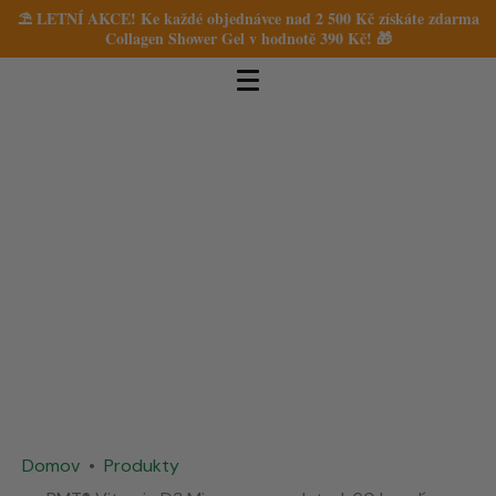
⛱️ LETNÍ AKCE! Ke každé objednávce nad 2 500 Kč získáte zdarma
Collagen Shower Gel v hodnotě 390 Kč! 🎁
Domov
Produkty