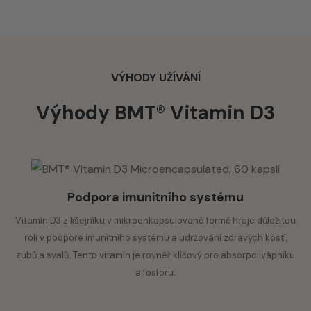
kapsle (HPMC – hydroxypropylmethylcelulóza),
magnezium taurinát, protispékavá látka (hořečnaté soli
Účel použití:
mastných kyselin).
Používá se k podpoře imunitního systému a udržování
zdravých kostí a svalů. Doporučuje se pro osoby s
VÝHODY UŽÍVÁNÍ
Čistá hmotnost:
34,7 g
nízkou hladinou vitamínu D a pro prevenci jeho
Výhody BMT® Vitamin D3
nedostatku.
Doporučená denní dávka (
1 kapsle
) obsahuje:
Podíl
Složka
Množství
DDD*
BMT®* vitamin D3
134 mg
n.s.
Podpora imunitního systému
Vitamín D3 z lišejníku v mikroenkapsulované formě hraje důležitou
– z toho vitamin
50 μg (2000
1000 %
roli v podpoře imunitního systému a udržování zdravých kostí,
D3
IU)
zubů a svalů. Tento vitamín je rovněž klíčový pro absorpci vápníku
Hořčík
68 mg
18 %
a fosforu.
*DDD – doporučená denní dávka podle Nařízení (EU) č. 1169/2011;