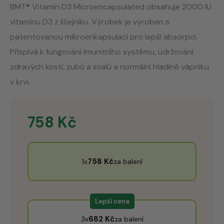
BMT® Vitamin D3 Microencapsulated obsahuje 2000 IU
vitamínu D3 z lišejníku. Výrobek je vyroben s
patentovanou mikroenkapsulací pro lepší absorpci.
Přispívá k fungování imunitního systému, udržování
zdravých kostí, zubů a svalů a normální hladině vápníku
v krvi.
758
Kč
758
Kč
1x
za balení
Lepší cena
682
Kč
3x
za balení