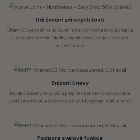
n.s. – není stanoveno
Udržování zdravých kostí
*BMT®; Biostile mikroenkapsulační technologie – patentovaný
proces mikroenkapsulace při nízké teplotě
Vitamín D3 se podílí na udržování zdravých kostí a zubů a přispívá
k udržování normální hladiny vápníku v krvi, což je klíčové pro
celkové zdraví.
Snížení únavy
Hořčík obsažený ve výrobku přispívá ke snížení únavy, pomáhá
vyvážit elektrolyty a podporuje celkové fungování svalů a nervů.
Podpora svalové funkce