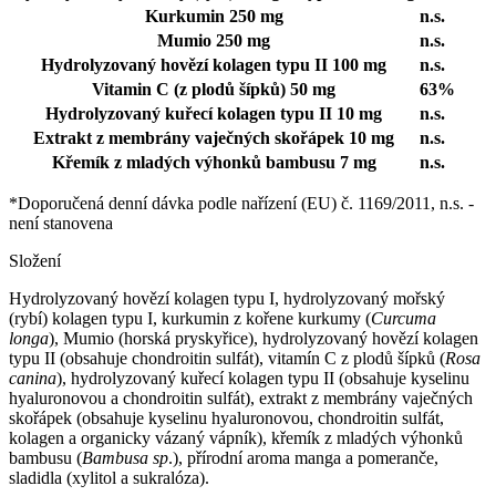
Kurkumin
250 mg
n.s.
Mumio
250 mg
n.s.
Hydrolyzovaný hovězí kolagen typu II
100 mg
n.s.
Vitamin C (z plodů šípků)
50 mg
63%
Hydrolyzovaný kuřecí kolagen typu II
10 mg
n.s.
Extrakt z membrány vaječných skořápek
10 mg
n.s.
Křemík z mladých výhonků bambusu
7 mg
n.s.
*Doporučená denní dávka podle nařízení (EU) č. 1169/2011, n.s. -
není stanovena
Složení
Hydrolyzovaný hovězí kolagen typu I, hydrolyzovaný mořský
(rybí) kolagen typu I, kurkumin z kořene kurkumy (
Curcuma
longa
), Mumio (horská pryskyřice), hydrolyzovaný hovězí kolagen
typu II (obsahuje chondroitin sulfát), vitamín C z plodů šípků (
Rosa
canina
), hydrolyzovaný kuřecí kolagen typu II (obsahuje kyselinu
hyaluronovou a chondroitin sulfát), extrakt z membrány vaječných
skořápek (obsahuje kyselinu hyaluronovou, chondroitin sulfát,
kolagen a organicky vázaný vápník), křemík z mladých výhonků
bambusu (
Bambusa sp
.), přírodní aroma manga a pomeranče,
sladidla (xylitol a sukralóza).