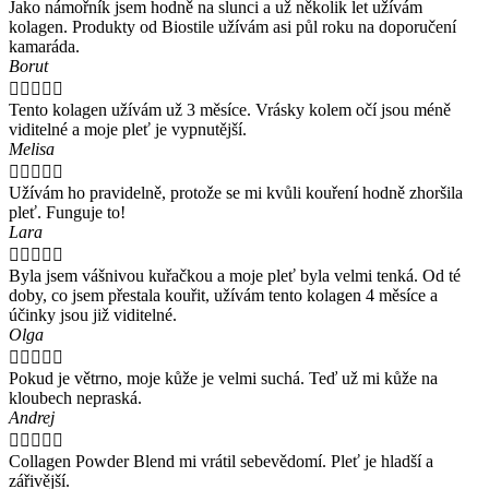
Jako námořník jsem hodně na slunci a už několik let užívám
kolagen. Produkty od Biostile užívám asi půl roku na doporučení
kamaráda.
Borut





Tento kolagen užívám už 3 měsíce. Vrásky kolem očí jsou méně
viditelné a moje pleť je vypnutější.
Melisa





Užívám ho pravidelně, protože se mi kvůli kouření hodně zhoršila
pleť. Funguje to!
Lara





Byla jsem vášnivou kuřačkou a moje pleť byla velmi tenká. Od té
doby, co jsem přestala kouřit, užívám tento kolagen 4 měsíce a
účinky jsou již viditelné.
Olga





Pokud je větrno, moje kůže je velmi suchá. Teď už mi kůže na
kloubech nepraská.
Andrej





Collagen Powder Blend mi vrátil sebevědomí. Pleť je hladší a
zářivější.