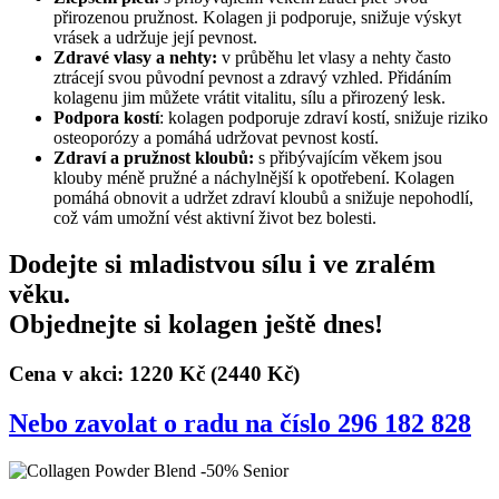
přirozenou pružnost. Kolagen ji podporuje, snižuje výskyt
vrásek a udržuje její pevnost.
Zdravé vlasy a nehty:
v průběhu let vlasy a nehty často
ztrácejí svou původní pevnost a zdravý vzhled. Přidáním
kolagenu jim můžete vrátit vitalitu, sílu a přirozený lesk.
Podpora kostí
: kolagen podporuje zdraví kostí, snižuje riziko
osteoporózy a pomáhá udržovat pevnost kostí.
Zdraví a pružnost kloubů:
s přibývajícím věkem jsou
klouby méně pružné a náchylnější k opotřebení. Kolagen
pomáhá obnovit a udržet zdraví kloubů a snižuje nepohodlí,
což vám umožní vést aktivní život bez bolesti.
Dodejte si mladistvou sílu i ve zralém
věku.
Objednejte si kolagen ještě dnes!
Cena v akci: 1220 Kč
(2440 Kč)
Nebo zavolat o radu na číslo 296 182 828