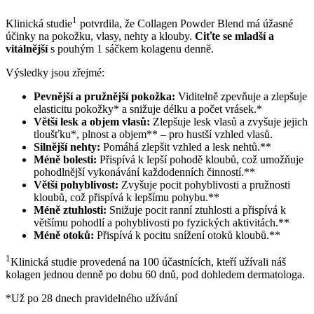
1
Klinická studie
potvrdila, že Collagen Powder Blend má úžasné
účinky na pokožku, vlasy, nehty a klouby.
Ciťte se mladší a
vitálnější
s pouhým 1 sáčkem kolagenu denně.
Výsledky jsou zřejmé:
Pevnější a pružnější pokožka:
Viditelně zpevňuje a zlepšuje
elasticitu pokožky* a snižuje délku a počet vrásek.*
Větší lesk a objem vlasů:
Zlepšuje lesk vlasů a zvyšuje jejich
tloušťku*, plnost a objem** – pro hustší vzhled vlasů.
Silnější nehty:
Pomáhá zlepšit vzhled a lesk nehtů.**
Méně bolesti:
Přispívá k lepší pohodě kloubů, což umožňuje
pohodlnější vykonávání každodenních činností.**
Větší pohyblivost:
Zvyšuje pocit pohyblivosti a pružnosti
kloubů, což přispívá k lepšímu pohybu
.**
Méně ztuhlosti:
Snižuje pocit ranní ztuhlosti a přispívá k
většímu pohodlí a pohyblivosti po fyzických aktivitách.**
Méně otoků:
Přispívá k pocitu snížení otoků kloubů.**
1
Klinická studie provedená na 100 účastnících, kteří užívali náš
kolagen jednou denně po dobu 60 dnů, pod dohledem dermatologa.
*Už po 28 dnech pravidelného užívání