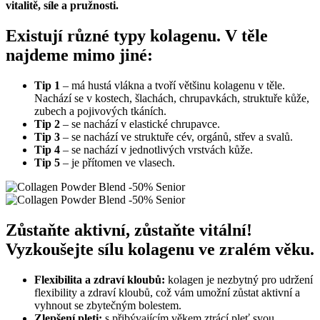
vitalitě, síle a pružnosti.
Existují různé typy kolagenu. V těle
najdeme mimo jiné:
Tip 1
– má hustá vlákna a tvoří většinu kolagenu v těle.
Nachází se v kostech, šlachách, chrupavkách, struktuře kůže,
zubech a pojivových tkáních.
Tip 2
– se nachází v elastické chrupavce.
Tip 3
– se nachází ve struktuře cév, orgánů, střev a svalů.
Tip 4
– se nachází v jednotlivých vrstvách kůže.
Tip 5
– je přítomen ve vlasech.
Zůstaňte aktivní, zůstaňte vitální!
Vyzkoušejte sílu kolagenu ve zralém věku.
Flexibilita a zdraví kloubů:
kolagen je nezbytný pro udržení
flexibility a zdraví kloubů, což vám umožní zůstat aktivní a
vyhnout se zbytečným bolestem.
Zlepšení pleti:
s přibývajícím věkem ztrácí pleť svou