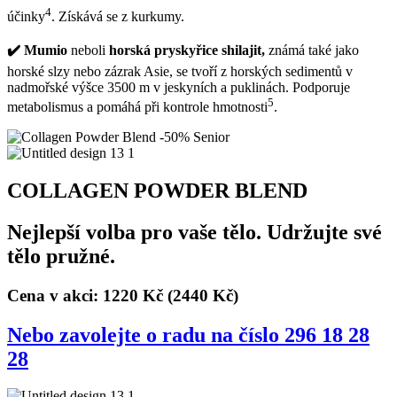
4
účinky
. Získává se z kurkumy.
✔️ Mumio
neboli
horská pryskyřice shilajit,
známá také jako
horské slzy nebo zázrak Asie, se tvoří z horských sedimentů v
nadmořské výšce 3500 m v jeskyních a puklinách. Podporuje
5
metabolismus a pomáhá při kontrole hmotnosti
.
COLLAGEN POWDER BLEND
Nejlepší volba pro vaše tělo. Udržujte své
tělo pružné.
Cena v akci: 1220 Kč
(2440 Kč)
Nebo zavolejte o radu na číslo 296 18 28
28