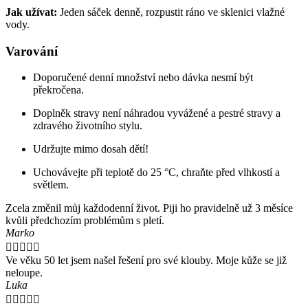
Jak užívat
:
Jeden sáček denně, rozpustit ráno ve sklenici vlažné
vody.
Varování
Doporučené denní množství nebo dávka nesmí být
překročena.
Doplněk stravy není náhradou vyvážené a pestré stravy a
zdravého životního stylu.
Udržujte mimo dosah dětí!
Uchovávejte při teplotě do 25 °C, chraňte před vlhkostí a
světlem.
Zcela změnil můj každodenní život. Piji ho pravidelně už 3 měsíce
kvůli předchozím problémům s pletí.
Marko





Ve věku 50 let jsem našel řešení pro své klouby. Moje kůže se již
neloupe.
Luka




