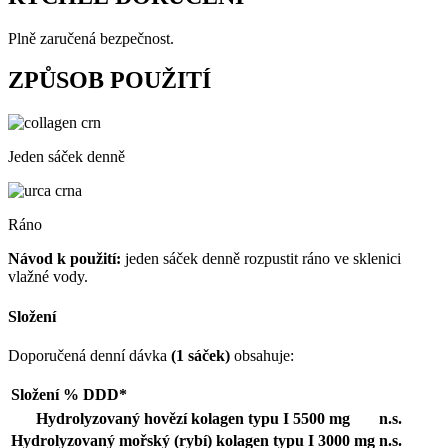
Plně zaručená bezpečnost.
ZPŮSOB POUŽITÍ
Jeden sáček denně
Ráno
Návod k použití:
jeden sáček denně rozpustit ráno ve sklenici
vlažné vody.
Složení
Doporučená denní dávka
(1 sáček)
obsahuje:
Složení
% DDD*
Hydrolyzovaný hovězí kolagen typu I
5500 mg
n.s.
Hydrolyzovaný mořský (rybí) kolagen typu I
3000 mg
n.s.