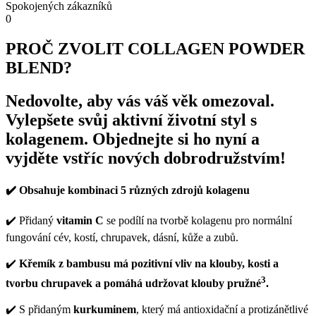
Spokojených zákazníků
0
PROČ ZVOLIT COLLAGEN POWDER
BLEND?
Nedovolte, aby vás váš věk omezoval.
Vylepšete svůj aktivní životní styl s
kolagenem. Objednejte si ho nyní a
vyjděte vstříc nových dobrodružstvím!
✔️ Obsahuje kombinaci 5 různých zdrojů kolagenu
✔️ Přidaný
vitamin C
se podílí na tvorbě kolagenu pro normální
fungování cév, kostí, chrupavek, dásní, kůže a zubů.
✔️
Křemík z bambusu má pozitivní vliv na klouby, kosti a
3
tvorbu chrupavek a pomáhá udržovat klouby pružné
.
✔️ S přidaným
kurkuminem
, který má antioxidační a protizánětlivé