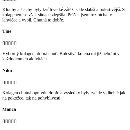
Klouby a šlachy byly kvůli velké zátěži stále slabší a bolestivější. S
kolagenem se však situace zlepšila. Prášek jsem rozmíchal v
lahvičce a vypil. Chutná to dobře.
Tine





Výborný kolagen, dobrá chuť. Bolestivá kolena mi již nebrání v
každodenních aktivitách.
Nika





Kolagen chutná opravdu dobře a výsledky byly rychle viditelné jak
na pokožce, tak na pohyblivosti.
Manca




